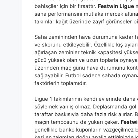
bahisçiler için bir fırsattır.
Festwin Ligue
m
saha performansını mutlaka mercek altına 
takımlar kağıt üzerinde zayıf görünseler bile
Saha zemininden hava durumuna kadar her 
ve skorunu etkileyebilir. Özellikle kış ay
ağırlaşan zeminler teknik kapasitesi yüksek
gücü yüksek olan ve uzun toplarla oynayan
üzerinden maç günü hava durumunu kontro
sağlayabilir. Futbol sadece sahada oynan
faktörlerin toplamıdır.
Ligue 1 takımlarının kendi evlerinde daha 
söylemek yanlış olmaz. Deplasmanda gol 
taraftar baskısıyla daha fazla risk alırlar. 
maçın temposunu da yukarı çeker.
Festwi
genellikle banko kuponların vazgeçilmez bi
kesilen takımları doğru analiz ettiğinizde 