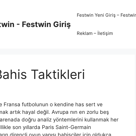
Festwin Yeni Giriş – Festw
twin - Festwin Giriş
Reklam – İletişim
ahis Taktikleri
de Fransa futbolunun o kendine has sert ve
mak artık hayal değil. Avrupa nın en zorlu beş
u arenada doğru analiz yöntemlerini kullanmak her
likle son yıllarda Paris Saint-Germain
n dirençli oyun yapısı bahisçiler için oldukça