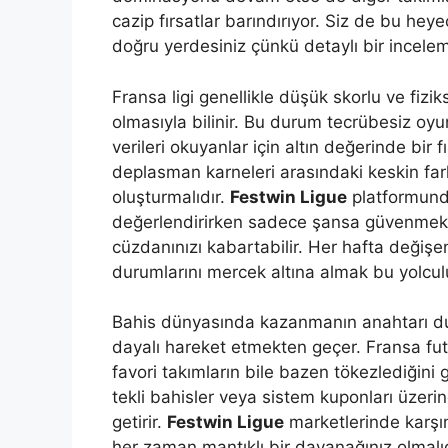
cazip fırsatlar barındırıyor. Siz de bu hey
doğru yerdesiniz çünkü detaylı bir inceleme
Fransa ligi genellikle düşük skorlu ve fi
olmasıyla bilinir. Bu durum tecrübesiz oyun
verileri okuyanlar için altın değerinde bir f
deplasman karneleri arasındaki keskin fark
oluşturmalıdır.
Festwin Ligue
platformund
değerlendirirken sadece şansa güvenmek 
cüzdanınızı kabartabilir. Her hafta değişe
durumlarını mercek altına almak bu yolcul
Bahis dünyasında kazanmanın anahtarı du
dayalı hareket etmekten geçer. Fransa futb
favori takımların bile bazen tökezlediğini
tekli bahisler veya sistem kuponları üzeri
getirir.
Festwin Ligue
marketlerinde karşı
her zaman mantıklı bir dayanağınız olmalıdı