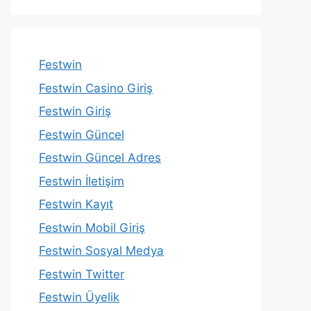
Festwin
Festwin Casino Giriş
Festwin Giriş
Festwin Güncel
Festwin Güncel Adres
Festwin İletişim
Festwin Kayıt
Festwin Mobil Giriş
Festwin Sosyal Medya
Festwin Twitter
Festwin Üyelik