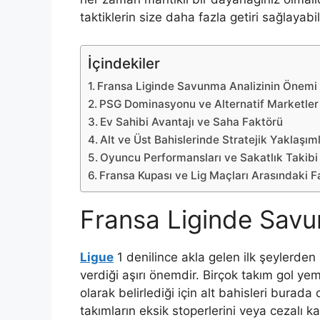
taktiklerin size daha fazla getiri sağlayabi
İçindekiler
Fransa Liginde Savunma Analizinin Önemi
PSG Dominasyonu ve Alternatif Marketler
Ev Sahibi Avantajı ve Saha Faktörü
Alt ve Üst Bahislerinde Stratejik Yaklaşım
Oyuncu Performansları ve Sakatlık Takibi
Fransa Kupası ve Lig Maçları Arasındaki F
Fransa Liginde Savu
Ligue
1 denilince akla gelen ilk şeylerden
verdiği aşırı önemdir. Birçok takım gol y
olarak belirlediği için alt bahisleri burad
takımların eksik stoperlerini veya cezalı 