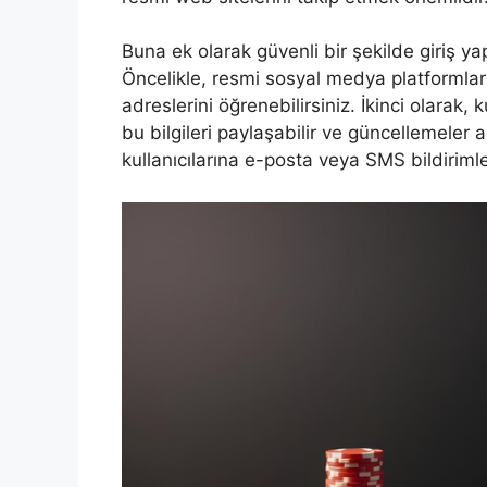
Buna ek olarak güvenli bir şekilde giriş ya
Öncelikle, resmi sosyal medya platformlar
adreslerini öğrenebilirsiniz. İkinci olarak,
bu bilgileri paylaşabilir ve güncellemeler al
kullanıcılarına e-posta veya SMS bildiriml