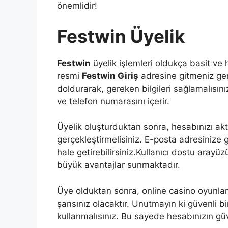
önemlidir!
Festwin Üyelik
Festwin
üyelik işlemleri oldukça basit ve 
resmi
Festwin Giriş
adresine gitmeniz ger
doldurarak, gereken bilgileri sağlamalısını
ve telefon numarasını içerir.
Üyelik oluşturduktan sonra, hesabınızı akt
gerçekleştirmelisiniz. E-posta adresinize 
hale getirebilirsiniz.Kullanıcı dostu arayüz
büyük avantajlar sunmaktadır.
Üye olduktan sonra, online casino oyunları
şansınız olacaktır. Unutmayın ki güvenli bir
kullanmalısınız. Bu sayede hesabınızın gü