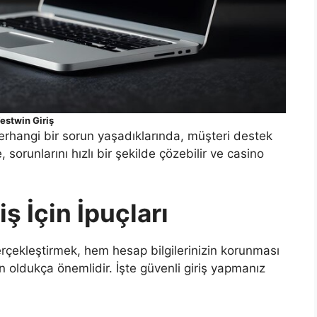
estwin Giriş
 herhangi bir sorun yaşadıklarında, müşteri destek
 sorunlarını hızlı bir şekilde çözebilir ve casino
ş İçin İpuçları
gerçekleştirmek, hem hesap bilgilerinizin korunması
n oldukça önemlidir. İşte güvenli giriş yapmanız