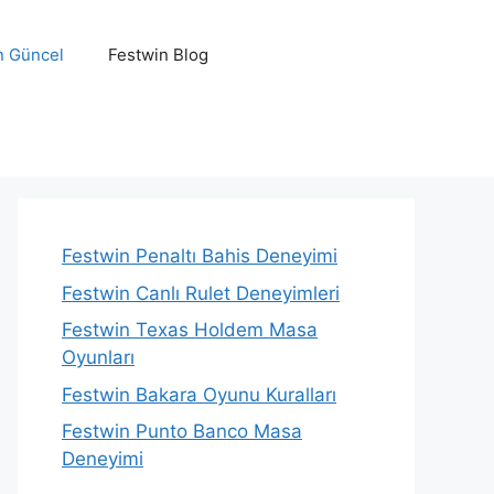
in Güncel
Festwin Blog
Festwin Penaltı Bahis Deneyimi
Festwin Canlı Rulet Deneyimleri
Festwin Texas Holdem Masa
Oyunları
Festwin Bakara Oyunu Kuralları
Festwin Punto Banco Masa
Deneyimi