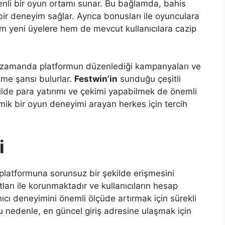
venli bir oyun ortamı sunar. Bu bağlamda, bahis
bir deneyim sağlar. Ayrıca bonusları ile oyunculara
m yeni üyelere hem de mevcut kullanıcılara cazip
nı zamanda platformun düzenlediği kampanyaları ve
tme şansı bulurlar.
Festwin’in
sunduğu çeşitli
kilde para yatırımı ve çekimi yapabilmek de önemli
ik bir oyun deneyimi arayan herkes için tercih
i
o platformuna sorunsuz bir şekilde erişmesini
ları ile korunmaktadır ve kullanıcıların hesap
anıcı deneyimini önemli ölçüde artırmak için sürekli
bu nedenle, en güncel giriş adresine ulaşmak için
.