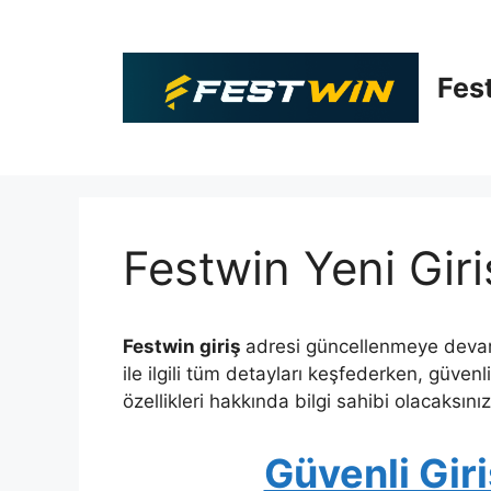
İçeriğe
atla
Fes
Festwin Yeni Gir
Festwin giriş
adresi güncellenmeye deva
ile ilgili tüm detayları keşfederken, güvenl
özellikleri hakkında bilgi sahibi olacaksınız
Güvenli Giri