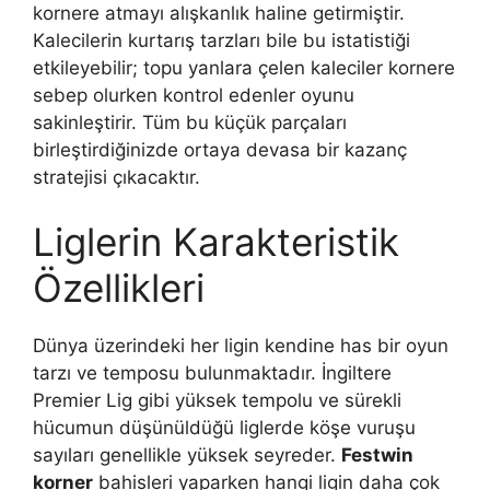
kornere atmayı alışkanlık haline getirmiştir.
Kalecilerin kurtarış tarzları bile bu istatistiği
etkileyebilir; topu yanlara çelen kaleciler kornere
sebep olurken kontrol edenler oyunu
sakinleştirir. Tüm bu küçük parçaları
birleştirdiğinizde ortaya devasa bir kazanç
stratejisi çıkacaktır.
Liglerin Karakteristik
Özellikleri
Dünya üzerindeki her ligin kendine has bir oyun
tarzı ve temposu bulunmaktadır. İngiltere
Premier Lig gibi yüksek tempolu ve sürekli
hücumun düşünüldüğü liglerde köşe vuruşu
sayıları genellikle yüksek seyreder.
Festwin
korner
bahisleri yaparken hangi ligin daha çok