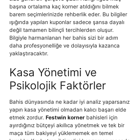
başına ortalama kaç korner atıldığını bilmek
barem seçimlerinizde rehberlik eder. Bu bilgiler
ışığında yapılan kuponlar sadece şansa dayalı
değil tamamen bilinçli tercihlerden oluşur.
Bilgiyle harmanlanan her bahis sizi bir adım
daha profesyonelliğe ve dolayısıyla kazanca
yaklaştıracaktır.
Kasa Yönetimi ve
Psikolojik Faktörler
Bahis dünyasında ne kadar iyi analiz yaparsanız
yapın kasa yönetimi olmadan kalıcı başarı elde
etmek zordur.
Festwin korner
bahisleri için
ayırdığınız bütçeyi akıllıca yönetmek ve tek bir
maça tüm bakiyeyi yüklememek en temel