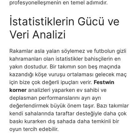
profesyonelleşmenin en temel adımıdır.
İstatistiklerin Gücü ve
Veri Analizi
Rakamlar asla yalan söylemez ve futbolun gizli
kahramanları olan istatistikler bahisçilerin en
yakın dostudur. Bir takımın son beş maçında
kazandığı köşe vuruşu ortalaması gelecek maç
için bize çok değerli ipuçları verir.
Festwin
korner
analizleri yaparken ev sahibi ve
deplasman performanslarını ayrı ayrı
değerlendirmek büyük önem taşır. Bazı takımlar
kendi sahalarında taraftar desteğiyle daha çok
baskı kurarken dış sahada daha temkinli bir
oyun tercih edebilir.