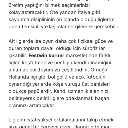
üretim yaptığını bilmek seçimlerinizi
kolaylaştıracaktır. Öte yandan İtalya gibi
savunma disiplininin ön planda olduğu liglerde
daha temkinli yaklaşımlar sergilemek gerekebilir.
Alt liglerde ise oyun daha çok fiziksel güce ve
duran toplara dayalı olduğu için sürpriz lar
çıkabilir.
Festwin korner
marketlerinde farklı
ligleri keşfetmek ve her ligin kendi dinamiğini
anlamak portföyünüzü çeşitlendirir. Örneğin
Hollanda ligi gibi bol gollü ve açık futbolun
oynandığı yerlerde köşe vuruşu üst bahisleri
oldukça popülerdir. Kendi uzmanlık alanınızı
belirleyerek belirli liglere odaklanmak başarı
oranınızı artıracaktır.
Liglerin istatistiksel ortalamalarını takip etmek
size genel bir çerçeve çizer. Hangi ligde maç