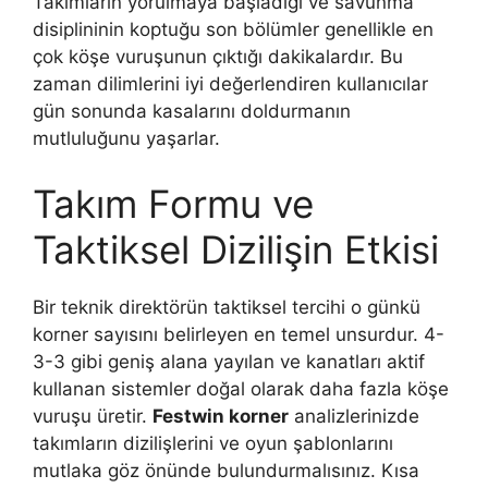
Takımların yorulmaya başladığı ve savunma
disiplininin koptuğu son bölümler genellikle en
çok köşe vuruşunun çıktığı dakikalardır. Bu
zaman dilimlerini iyi değerlendiren kullanıcılar
gün sonunda kasalarını doldurmanın
mutluluğunu yaşarlar.
Takım Formu ve
Taktiksel Dizilişin Etkisi
Bir teknik direktörün taktiksel tercihi o günkü
korner sayısını belirleyen en temel unsurdur. 4-
3-3 gibi geniş alana yayılan ve kanatları aktif
kullanan sistemler doğal olarak daha fazla köşe
vuruşu üretir.
Festwin korner
analizlerinizde
takımların dizilişlerini ve oyun şablonlarını
mutlaka göz önünde bulundurmalısınız. Kısa