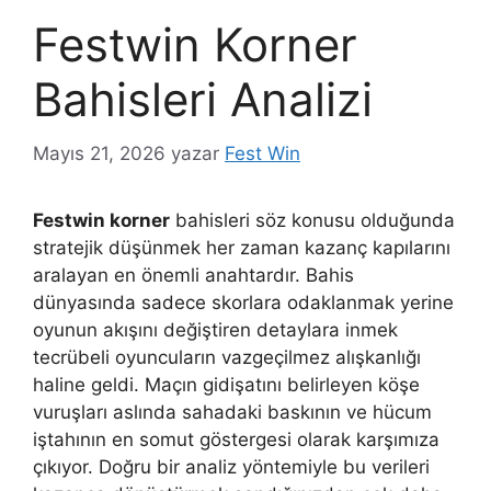
Festwin Korner
Bahisleri Analizi
Mayıs 21, 2026
yazar
Fest Win
Festwin korner
bahisleri söz konusu olduğunda
stratejik düşünmek her zaman kazanç kapılarını
aralayan en önemli anahtardır. Bahis
dünyasında sadece skorlara odaklanmak yerine
oyunun akışını değiştiren detaylara inmek
tecrübeli oyuncuların vazgeçilmez alışkanlığı
haline geldi. Maçın gidişatını belirleyen köşe
vuruşları aslında sahadaki baskının ve hücum
iştahının en somut göstergesi olarak karşımıza
çıkıyor. Doğru bir analiz yöntemiyle bu verileri