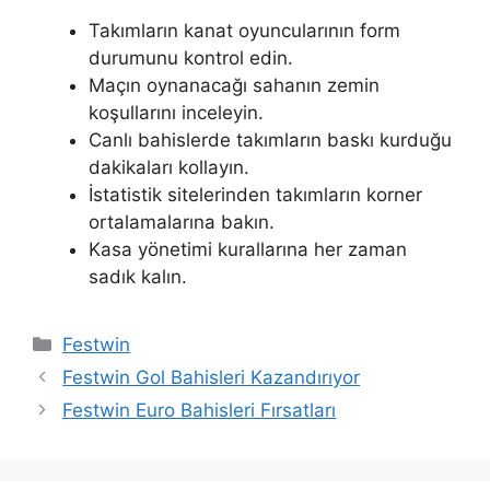
Takımların kanat oyuncularının form
durumunu kontrol edin.
Maçın oynanacağı sahanın zemin
koşullarını inceleyin.
Canlı bahislerde takımların baskı kurduğu
dakikaları kollayın.
İstatistik sitelerinden takımların korner
ortalamalarına bakın.
Kasa yönetimi kurallarına her zaman
sadık kalın.
Kategoriler
Festwin
Festwin Gol Bahisleri Kazandırıyor
Festwin Euro Bahisleri Fırsatları