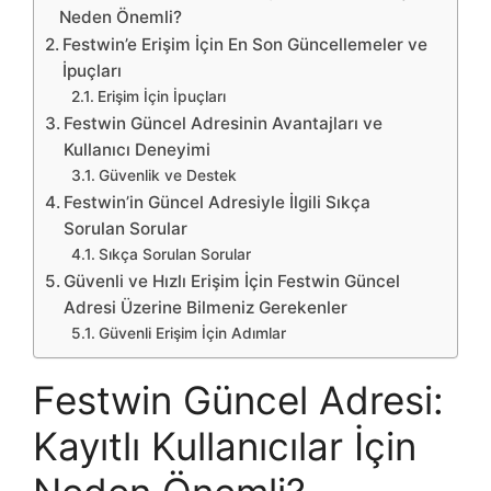
Neden Önemli?
Festwin’e Erişim İçin En Son Güncellemeler ve
İpuçları
Erişim İçin İpuçları
Festwin Güncel Adresinin Avantajları ve
Kullanıcı Deneyimi
Güvenlik ve Destek
Festwin’in Güncel Adresiyle İlgili Sıkça
Sorulan Sorular
Sıkça Sorulan Sorular
Güvenli ve Hızlı Erişim İçin Festwin Güncel
Adresi Üzerine Bilmeniz Gerekenler
Güvenli Erişim İçin Adımlar
Festwin Güncel Adresi:
Kayıtlı Kullanıcılar İçin