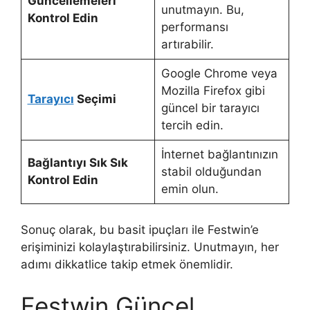
Güncellemeleri
unutmayın. Bu,
Kontrol Edin
performansı
artırabilir.
Google Chrome veya
Mozilla Firefox gibi
Tarayıcı
Seçimi
güncel bir tarayıcı
tercih edin.
İnternet bağlantınızın
Bağlantıyı Sık Sık
stabil olduğundan
Kontrol Edin
emin olun.
Sonuç olarak, bu basit ipuçları ile Festwin’e
erişiminizi kolaylaştırabilirsiniz. Unutmayın, her
adımı dikkatlice takip etmek önemlidir.
Festwin Güncel