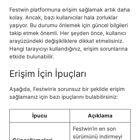
Festwin platformuna erişim sağlamak artık daha
kolay. Ancak, bazı kullanıcılar hala zorluklar
yaşıyor. Bu durumu önlemek için güncel bilgileri
takip etmek önemli. Her şeyden önce, kullanıcı
arayüzündeki değişikliklere dikkat etmelisiniz.
Hangi tarayıcıyı kullandığınız, erişim sorunlarına
etkide bulunabilir.
Erişim İçin İpuçları
Aşağıda, Festwin’e sorunsuz bir şekilde erişim
sağlamanız için bazı ipuçlarını bulabilirsiniz:
İpucu
Açıklama
Festwin’in en son
sürümünü indirmeyi