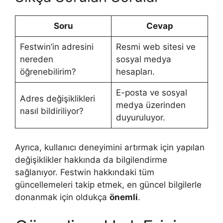
Soru
Cevap
Festwin’in adresini
Resmi web sitesi ve
nereden
sosyal medya
öğrenebilirim?
hesapları.
E-posta ve sosyal
Adres değişiklikleri
medya üzerinden
nasıl bildiriliyor?
duyuruluyor.
Ayrıca, kullanıcı deneyimini artırmak için yapılan
değişiklikler hakkında da bilgilendirme
sağlanıyor. Festwin hakkındaki tüm
güncellemeleri takip etmek, en güncel bilgilerle
donanmak için oldukça
önemli
.