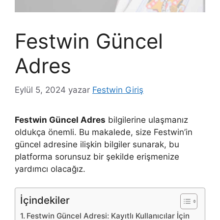
Festwin Güncel
Adres
Eylül 5, 2024
yazar
Festwin Giriş
Festwin Güncel Adres
bilgilerine ulaşmanız
oldukça önemli. Bu makalede, size Festwin’in
güncel adresine ilişkin bilgiler sunarak, bu
platforma sorunsuz bir şekilde erişmenize
yardımcı olacağız.
İçindekiler
Festwin Güncel Adresi: Kayıtlı Kullanıcılar İçin