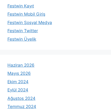
Festwin Kayıt
Festwin Mobil Giriş
Festwin Sosyal Medya
Festwin Twitter
Festwin Üyelik
Haziran 2026
Mayıs 2026
Ekim 2024
Eylül 2024
Ağustos 2024
Temmuz 2024