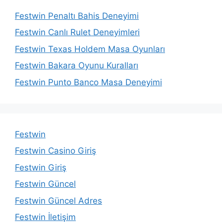
Festwin Penaltı Bahis Deneyimi
Festwin Canlı Rulet Deneyimleri
Festwin Texas Holdem Masa Oyunları
Festwin Bakara Oyunu Kuralları
Festwin Punto Banco Masa Deneyimi
Festwin
Festwin Casino Giriş
Festwin Giriş
Festwin Güncel
Festwin Güncel Adres
Festwin İletişim