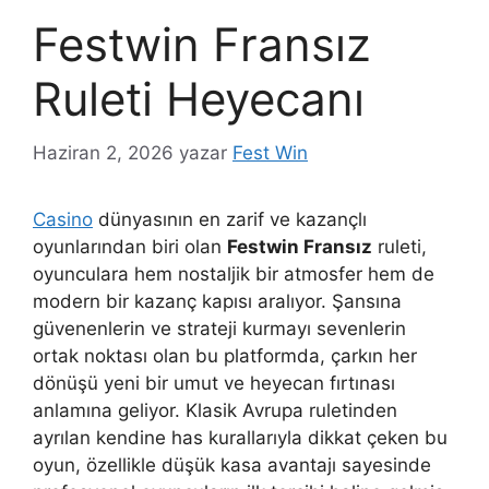
Festwin Fransız
Ruleti Heyecanı
Haziran 2, 2026
yazar
Fest Win
Casino
dünyasının en zarif ve kazançlı
oyunlarından biri olan
Festwin Fransız
ruleti,
oyunculara hem nostaljik bir atmosfer hem de
modern bir kazanç kapısı aralıyor. Şansına
güvenenlerin ve strateji kurmayı sevenlerin
ortak noktası olan bu platformda, çarkın her
dönüşü yeni bir umut ve heyecan fırtınası
anlamına geliyor. Klasik Avrupa ruletinden
ayrılan kendine has kurallarıyla dikkat çeken bu
oyun, özellikle düşük kasa avantajı sayesinde