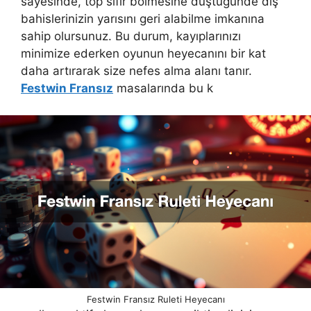
sayesinde, top sıfır bölmesine düştüğünde dış
bahislerinizin yarısını geri alabilme imkanına
sahip olursunuz. Bu durum, kayıplarınızı
minimize ederken oyunun heyecanını bir kat
daha artırarak size nefes alma alanı tanır.
Festwin Fransız
masalarında bu k
Festwin Fransız Ruleti Heyecanı