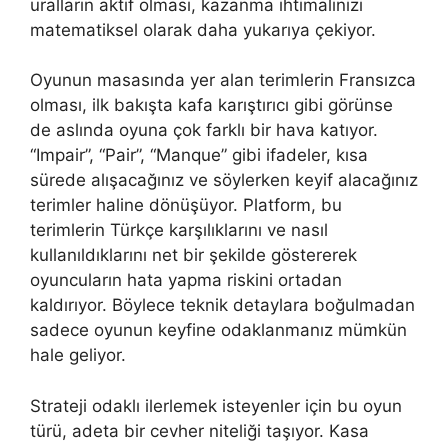
uralların aktif olması, kazanma ihtimalinizi
matematiksel olarak daha yukarıya çekiyor.
Oyunun masasında yer alan terimlerin Fransızca
olması, ilk bakışta kafa karıştırıcı gibi görünse
de aslında oyuna çok farklı bir hava katıyor.
“Impair”, “Pair”, “Manque” gibi ifadeler, kısa
sürede alışacağınız ve söylerken keyif alacağınız
terimler haline dönüşüyor. Platform, bu
terimlerin Türkçe karşılıklarını ve nasıl
kullanıldıklarını net bir şekilde göstererek
oyuncuların hata yapma riskini ortadan
kaldırıyor. Böylece teknik detaylara boğulmadan
sadece oyunun keyfine odaklanmanız mümkün
hale geliyor.
Strateji odaklı ilerlemek isteyenler için bu oyun
türü, adeta bir cevher niteliği taşıyor. Kasa