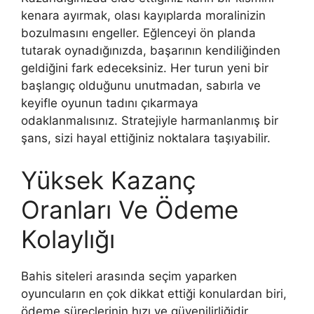
kenara ayırmak, olası kayıplarda moralinizin
bozulmasını engeller. Eğlenceyi ön planda
tutarak oynadığınızda, başarının kendiliğinden
geldiğini fark edeceksiniz. Her turun yeni bir
başlangıç olduğunu unutmadan, sabırla ve
keyifle oyunun tadını çıkarmaya
odaklanmalısınız. Stratejiyle harmanlanmış bir
şans, sizi hayal ettiğiniz noktalara taşıyabilir.
Yüksek Kazanç
Oranları Ve Ödeme
Kolaylığı
Bahis siteleri arasında seçim yaparken
oyuncuların en çok dikkat ettiği konulardan biri,
ödeme süreçlerinin hızı ve güvenilirliğidir.