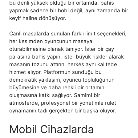
bu denli yüksek olduğu bir ortamda, bahis
yapmak sadece bir hobi değil, aynı zamanda bir
keyif haline dönüşüyor.
Canlı masalarda sunulan farklı limit seçenekleri,
her kesimden oyuncunun masaya
oturabilmesine olanak tanıyor. İster bir çay
parasına bahis yapın, ister büyük riskler alarak
masanın tozunu attırın, herkes aynı kalitede
hizmet alıyor. Platformun sunduğu bu
demokratik yaklaşım, oyuncu topluluğunun
büyümesine ve daha renkli bir ortamın
oluşmasına katkı sağlıyor. Samimi bir
atmosferde, profesyonel bir yönetimle rulet
oynamanın tadı gerçekten bir başka oluyor.
Mobil Cihazlarda