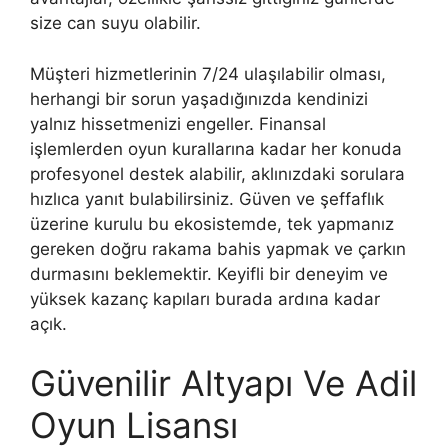
size can suyu olabilir.
Müşteri hizmetlerinin 7/24 ulaşılabilir olması,
herhangi bir sorun yaşadığınızda kendinizi
yalnız hissetmenizi engeller. Finansal
işlemlerden oyun kurallarına kadar her konuda
profesyonel destek alabilir, aklınızdaki sorulara
hızlıca yanıt bulabilirsiniz. Güven ve şeffaflık
üzerine kurulu bu ekosistemde, tek yapmanız
gereken doğru rakama bahis yapmak ve çarkın
durmasını beklemektir. Keyifli bir deneyim ve
yüksek kazanç kapıları burada ardına kadar
açık.
Güvenilir Altyapı Ve Adil
Oyun Lisansı