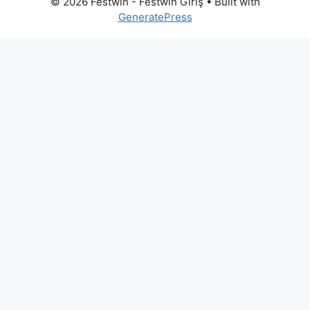
© 2026 Festwin - Festwin Giriş
• Built with
GeneratePress